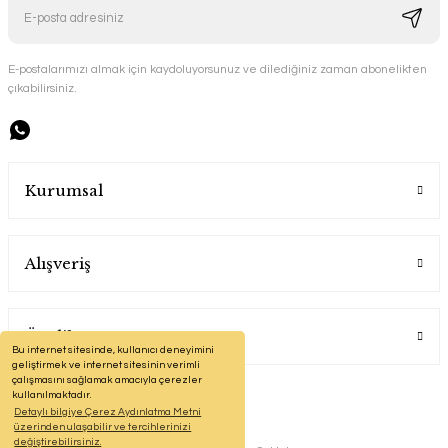
E-postalarımızı almak için kaydoluyorsunuz ve dilediğiniz zaman abonelikten
çıkabilirsiniz.
Kurumsal
Alışveriş
Üyelik
Bu internet sitesinde, kullanıcı deneyimini
geliştirmek ve internet sitesinin verimli
çalışmasını sağlamak amacıyla çerezler
kullanılmaktadır.
Detaylı bilgiye Çerez Aydınlatma Metni
üzerinden ulaşabilir ve tercihlerinizi
değiştirebilirsiniz.