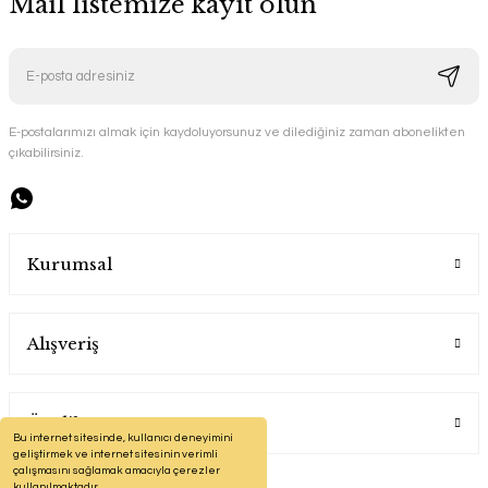
Mail listemize kayıt olun
E-postalarımızı almak için kaydoluyorsunuz ve dilediğiniz zaman abonelikten
çıkabilirsiniz.
Kurumsal
Alışveriş
Üyelik
Bu internet sitesinde, kullanıcı deneyimini
geliştirmek ve internet sitesinin verimli
çalışmasını sağlamak amacıyla çerezler
kullanılmaktadır.