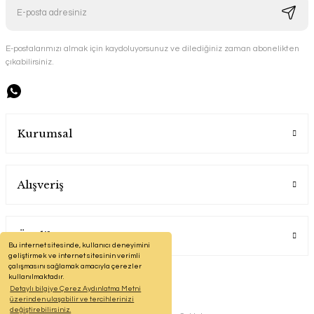
E-postalarımızı almak için kaydoluyorsunuz ve dilediğiniz zaman abonelikten
çıkabilirsiniz.
Kurumsal
Alışveriş
Üyelik
Bu internet sitesinde, kullanıcı deneyimini
geliştirmek ve internet sitesinin verimli
çalışmasını sağlamak amacıyla çerezler
kullanılmaktadır.
Detaylı bilgiye Çerez Aydınlatma Metni
üzerinden ulaşabilir ve tercihlerinizi
değiştirebilirsiniz.