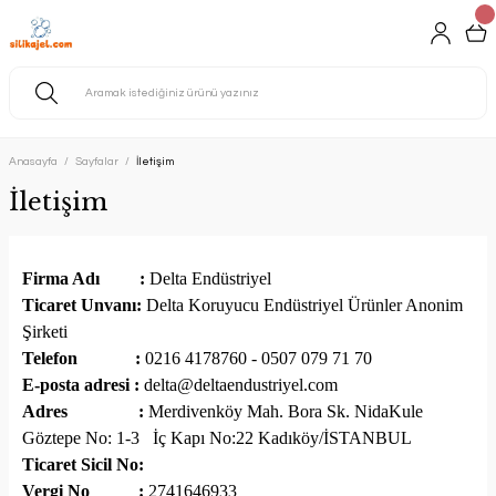
Anasayfa
Sayfalar
İletişim
İletişim
Firma Adı :
Delta Endüstriyel
Ticaret Unvanı:
Delta Koruyucu Endüstriyel Ürünler Anonim
Şirketi
Telefon :
0216 4178760 - 0507 079 71 70
E-posta adresi :
delta@deltaendustriyel.com
Adres :
Merdivenköy Mah. Bora Sk. NidaKule
Göztepe No: 1-3 İç Kapı No:22 Kadıköy/İSTANBUL
Ticaret Sicil No:
Vergi No :
2741646933