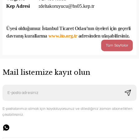
Kep Adresi :
deltakoruyucu@hs05.kep.tr
Üyesi olduğumuz İstanbul Ticaret Odası’nın üyeleri için geçerli
davranış kurallarına
www.ito.org.tr
a
dresinden ulaşabilirsiniz.
Tüm Sayfalar
Mail listemize kayıt olun
E-postalarımızı almak için kaydoluyorsunuz ve dilediğiniz zaman abonelikten
çıkabilirsiniz.