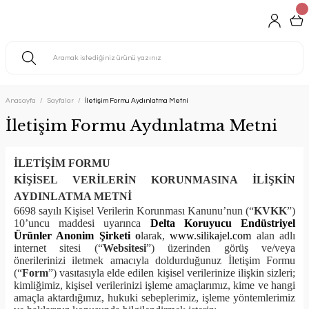
Anasayfa
Sayfalar
İletişim Formu Aydınlatma Metni
İletişim Formu Aydınlatma Metni
İLETİŞİM FORMU
KİŞİSEL VERİLERİN KORUNMASINA İLİŞKİN
AYDINLATMA METNİ
6698 sayılı Kişisel Verilerin Korunması Kanunu’nun (“
KVKK
”)
10’uncu maddesi uyarınca
Delta Koruyucu Endüstriyel
Ürünler Anonim Şirketi
o
larak,
www.silikajel.com
alan adlı
internet sitesi (“
Websitesi
”) üzerinden görüş ve/veya
önerilerinizi iletmek amacıyla doldurduğunuz İletişim Formu
(“
Form
”) vasıtasıyla elde edilen kişisel verilerinize ilişkin sizleri;
kimliğimiz, kişisel verilerinizi işleme amaçlarımız, kime ve hangi
amaçla aktardığımız, hukuki sebeplerimiz, işleme yöntemlerimiz