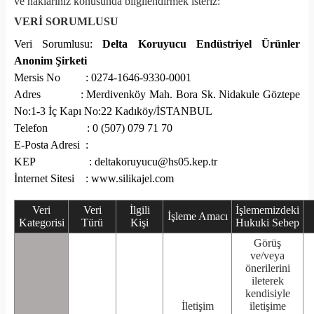
ve haklarınız konusunda bilgilendirmek isteriz:
VERİ SORUMLUSU
Veri Sorumlusu:
Delta Koruyucu Endüstriyel Ürünler
Anonim Şirketi
Mersis No : 0274-1646-9330-0001
Adres : Merdivenköy Mah. Bora Sk. Nidakule Göztepe
No:1-3 İç Kapı No:22 Kadıköy/İSTANBUL
Telefon : 0 (507) 079 71 70
E-Posta Adresi :
KEP : deltakoruyucu@hs05.kep.tr
İnternet Sitesi :
www.silikajel.com
Veri
Veri
İlgili
İşlememizdeki
İşleme Amacı
Kategorisi
Türü
Kişi
Hukuki Sebep
Görüş
ve/veya
önerilerini
ileterek
kendisiyle
İletişim
iletişime