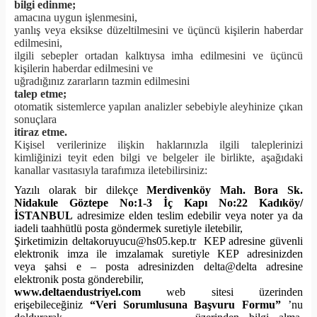
bilgi edinme;
amacına uygun işlenmesini,
yanlış veya eksikse düzeltilmesini ve üçüncü kişilerin haberdar
edilmesini,
ilgili sebepler ortadan kalktıysa imha edilmesini ve üçüncü
kişilerin haberdar edilmesini ve
uğradığınız zararların tazmin edilmesini
talep etme;
otomatik sistemlerce yapılan analizler sebebiyle aleyhinize çıkan
sonuçlara
itiraz etme.
Kişisel verilerinize ilişkin haklarınızla ilgili taleplerinizi
kimliğinizi teyit eden bilgi ve belgeler ile birlikte, aşağıdaki
kanallar vasıtasıyla tarafımıza iletebilirsiniz:
Yazılı olarak bir dilekçe
Merdivenköy Mah. Bora Sk.
Nidakule Göztepe No:1-3 İç Kapı No:22 Kadıköy/
İSTANBUL
adresimize elden teslim edebilir veya noter ya da
iadeli taahhütlü posta göndermek suretiyle iletebilir,
Şirketimizin
deltakoruyucu@hs05.kep.tr
KEP adresine güvenli
elektronik imza ile imzalamak suretiyle KEP adresinizden
veya
şahsi e – posta adresinizden delta@delta
adresine
elektronik posta gönderebilir,
www.deltaendustriyel.com
web sitesi üzerinden
erişebileceğiniz
“Veri Sorumlusuna Başvuru Formu”
’nu