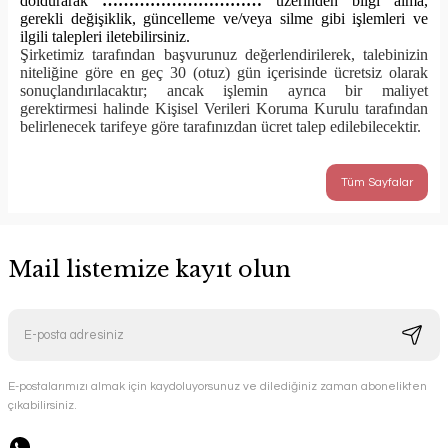
doldurarak
…………………………
üzerinden bilgi alma,
gerekli değişiklik, güncelleme ve/veya silme gibi işlemleri ve
ilgili talepleri iletebilirsi
niz.
Şirketimiz tarafından başvurunuz değerlendirilerek, talebinizin
niteliğine göre en geç 30 (otuz) gün içerisinde ücretsiz olarak
sonuçlandırılacaktır; ancak işlemin ayrıca bir maliyet
gerektirmesi halinde Kişisel Verileri Koruma Kurulu tarafından
belirlenecek tarifeye göre tarafınızdan ücret talep edilebilecektir.
Tüm Sayfalar
Mail listemize kayıt olun
E-postalarımızı almak için kaydoluyorsunuz ve dilediğiniz zaman abonelikten
çıkabilirsiniz.