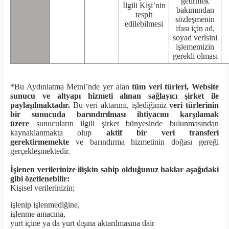
getirmek
İlgili Kişi’nin
bakımından
tespit
sözleşmenin
edilebilmesi
ifası için ad,
soyad verisini
işlememizin
gerekli olması
*Bu Aydınlatma Metni’nde yer alan
tüm veri türleri, Website
sunucu ve altyapı hizmeti alınan sağlayıcı şirket ile
paylaşılmaktadır.
Bu veri aktarımı, işlediğimiz
veri türlerinin
bir sunucuda barındırılması ihtiyacını karşılamak
üzere
sunucuların ilgili şirket bünyesinde bulunmasından
kaynaklanmakta olup
aktif bir veri transferi
gerektirmemekte
ve barındırma hizmetinin doğası gereği
gerçekleşmektedir.
İşlenen verilerinize ilişkin sahip olduğunuz haklar aşağıdaki
gibi özetlenebilir:
Kişisel verilerinizin;
işlenip işlenmediğine,
işlenme amacına,
yurt içine ya da yurt dışına aktarılmasına dair