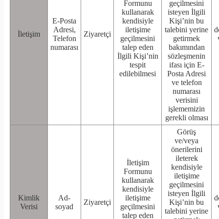
Formunu
geçilmesini
kullanarak
isteyen İlgili
E-Posta
kendisiyle
Kişi’nin bu
Adresi,
iletişime
talebini yerine
d
İletişim
Ziyaretçi
Telefon
geçilmesini
getirmek
numarası
talep eden
bakımından
İlgili Kişi’nin
sözleşmenin
tespit
ifası için E-
edilebilmesi
Posta Adresi
ve telefon
numarası
verisini
işlememizin
gerekli olması
Görüş
ve/veya
önerilerini
ileterek
İletişim
kendisiyle
Formunu
iletişime
kullanarak
geçilmesini
kendisiyle
isteyen İlgili
Kimlik
Ad-
iletişime
d
Ziyaretçi
Kişi’nin bu
Verisi
soyad
geçilmesini
talebini yerine
talep eden