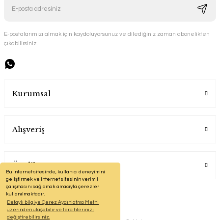
E-postalarımızı almak için kaydoluyorsunuz ve dilediğiniz zaman abonelikten
çıkabilirsiniz.
Kurumsal
Alışveriş
Üyelik
Bu internet sitesinde, kullanıcı deneyimini
geliştirmek ve internet sitesinin verimli
çalışmasını sağlamak amacıyla çerezler
kullanılmaktadır.
Detaylı bilgiye Çerez Aydınlatma Metni
üzerinden ulaşabilir ve tercihlerinizi
değiştirebilirsiniz.