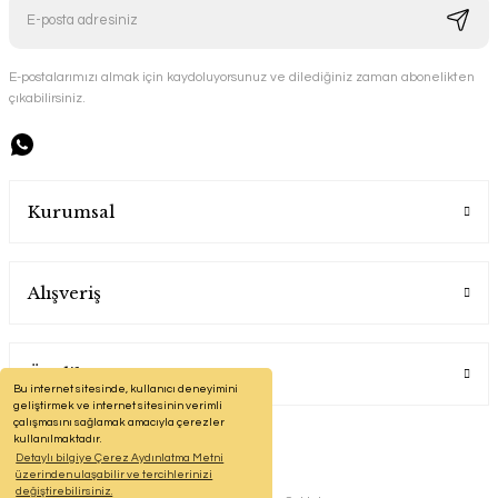
E-postalarımızı almak için kaydoluyorsunuz ve dilediğiniz zaman abonelikten
çıkabilirsiniz.
Kurumsal
Alışveriş
Üyelik
Bu internet sitesinde, kullanıcı deneyimini
geliştirmek ve internet sitesinin verimli
çalışmasını sağlamak amacıyla çerezler
kullanılmaktadır.
Detaylı bilgiye Çerez Aydınlatma Metni
üzerinden ulaşabilir ve tercihlerinizi
değiştirebilirsiniz.