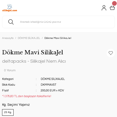
Anasayfa
DÖKME SİLİKAJEL
Dökme Mavi SilikaJel
Dökme Mavi SilikaJel
deltapacks - Silikajel Nem Alıcı
0 Yorum
Kategori
DÖKME SİLİKAJEL
Stok Kodu
DKMMAVST
Fiyat
200,00 EUR + KDV
*1.379,83 TL den başlayan taksitlerle!
Kg. Seçimi Yapınız
25 Kg.