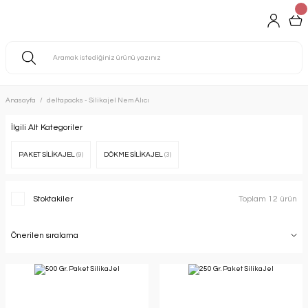
Anasayfa
deltapacks - Silikajel Nem Alıcı
İlgili Alt Kategoriler
PAKET SİLİKAJEL
(9)
DÖKME SİLİKAJEL
(3)
Stoktakiler
Toplam 12 ürün